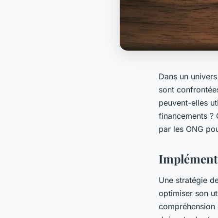
Dans un univers
sont confrontée
peuvent-elles uti
financements ? C
par les ONG pour
Implémente
Une stratégie d
optimiser son ut
compréhension a