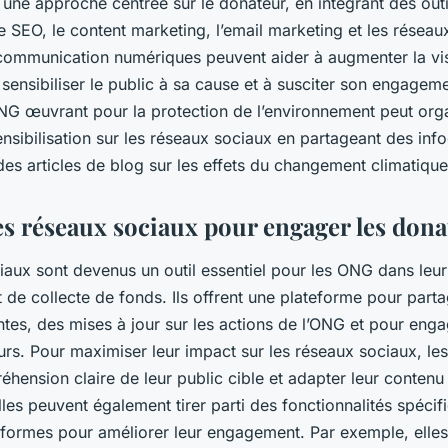
 une approche centrée sur le donateur, en intégrant des out
 le SEO, le content marketing, l’email marketing et les résea
mmunication numériques peuvent aider à augmenter la visi
à sensibiliser le public à sa cause et à susciter son engagem
G œuvrant pour la protection de l’environnement peut org
sibilisation sur les réseaux sociaux en partageant des inf
des articles de blog sur les effets du changement climatique
les réseaux sociaux pour engager les don
iaux sont devenus un outil essentiel pour les ONG dans leu
et de collecte de fonds. Ils offrent une plateforme pour part
antes, des mises à jour sur les actions de l’ONG et pour eng
urs. Pour maximiser leur impact sur les réseaux sociaux, l
hension claire de leur public cible et adapter leur contenu
es peuvent également tirer parti des fonctionnalités spécif
eformes pour améliorer leur engagement. Par exemple, elles 