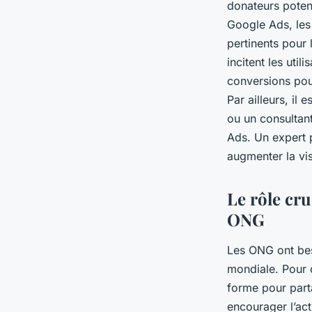
donateurs potent
Google Ads, les
pertinents pour
incitent les util
conversions pou
Par ailleurs, i
ou un consultant
Ads. Un expert p
augmenter la vis
Le rôle cr
ONG
Les ONG ont bes
mondiale. Pour c
forme pour parta
encourager l’act