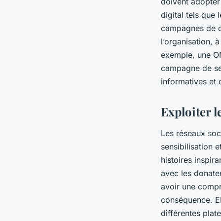
doivent adopter
digital tels que
campagnes de co
l’organisation, 
exemple, une ON
campagne de sen
informatives et 
Exploiter 
Les réseaux soc
sensibilisation 
histoires inspir
avec les donate
avoir une compré
conséquence. Ell
différentes plat