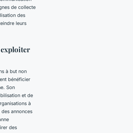
gnes de collecte
lisation des
teindre leurs
 exploiter
ns à but non
ent bénéficier
he. Son
bilisation et de
ganisations à
er des annonces
anne
irer des