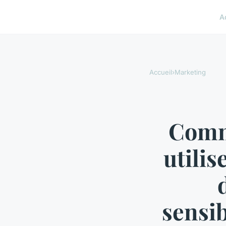
A
Accueil
›
Marketing
Comm
utilis
sensib