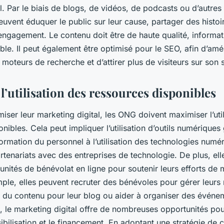
l. Par le biais de blogs, de vidéos, de podcasts ou d’autre
euvent éduquer le public sur leur cause, partager des histoi
engagement. Le contenu doit être de haute qualité, informati
ble. Il peut également être optimisé pour le SEO, afin d’améli
 moteurs de recherche et d’attirer plus de visiteurs sur son 
’utilisation des ressources disponibles
miser leur marketing digital, les ONG doivent maximiser l’uti
nibles. Cela peut impliquer l’utilisation d’outils numériques 
ormation du personnel à l’utilisation des technologies numér
tenariats avec des entreprises de technologie. De plus, elle
unités de bénévolat en ligne pour soutenir leurs efforts de 
mple, elles peuvent recruter des bénévoles pour gérer leurs
r du contenu pour leur blog ou aider à organiser des événem
, le marketing digital offre de nombreuses opportunités po
sibilisation et le financement. En adoptant une stratégie d