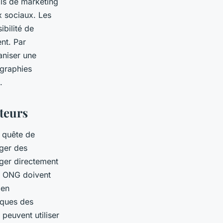
ils de marketing
ux sociaux. Les
bilité de
ent. Par
aniser une
ographies
.
ateurs
r quête de
ager des
ager directement
es ONG doivent
 en
iques des
peuvent utiliser