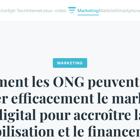
ctu
High Tech
Internet
Jeux-video
Marketing
Matériel
Smartphon
MARKETING
ent les ONG peuvent-
er efficacement le ma
digital pour accroître l
ilisation et le financ