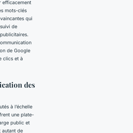
er efficacement
es mots-clés
nvaincantes qui
 suivi de
ublicitaires.
 communication
tion de Google
 clics et à
ication des
tés à l’échelle
frent une plate-
arge public et
t autant de