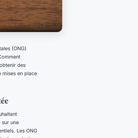
ntales (ONG)
. Comment
 obtenir des
re mises en place
tée
uhaitant
e sur une
entiels. Les ONG