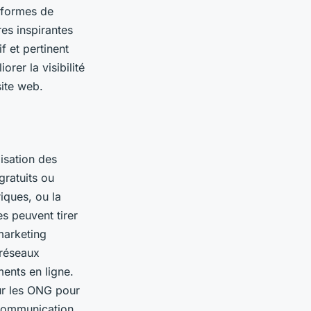
s formes de
res inspirantes
f et pertinent
orer la visibilité
site web.
lisation des
gratuits ou
iques, ou la
s peuvent tirer
marketing
 réseaux
ents en ligne.
ur les ONG pour
e communication