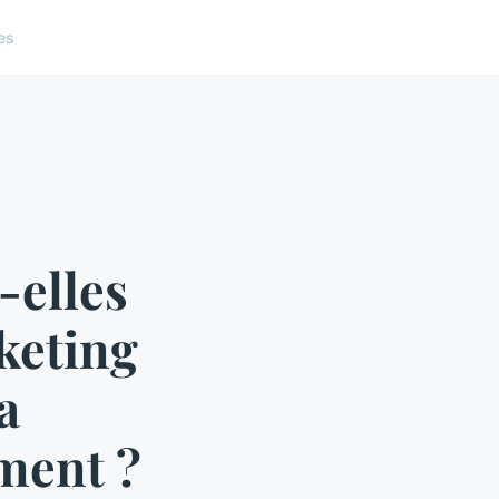
es
elles
rketing
a
ement ?